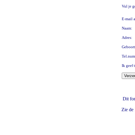
Vul je g
E-mail a
Naam:
Adres:
Geboort
Tel.num
Ik geef
Dit fo
Zie de